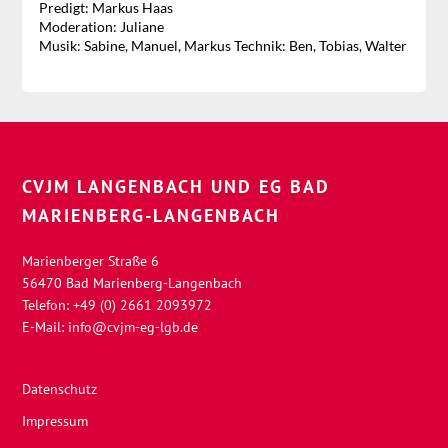
Predigt: Markus Haas
Moderation: Juliane
Musik: Sabine, Manuel, Markus Technik: Ben, Tobias, Walter
CVJM LANGENBACH UND EG BAD
MARIENBERG-LANGENBACH
Marienberger Straße 6
56470 Bad Marienberg-Langenbach
Telefon: +49 (0) 2661 2093972
E-Mail:
info@cvjm-eg-lgb.de
Datenschutz
Impressum