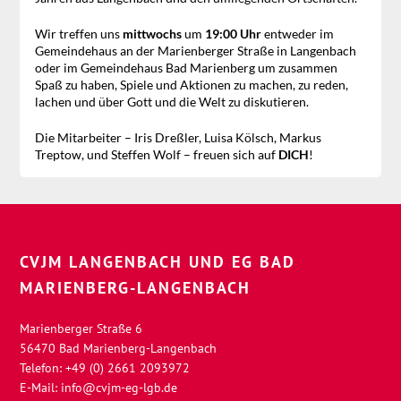
Wir treffen uns
mittwochs
um
19:00 Uhr
entweder im
Gemeindehaus an der Marienberger Straße in Langenbach
oder im Gemeindehaus Bad Marienberg um zusammen
Spaß zu haben, Spiele und Aktionen zu machen, zu reden,
lachen und über Gott und die Welt zu diskutieren.
Die Mitarbeiter – Iris Dreßler, Luisa Kölsch, Markus
Treptow, und Steffen Wolf – freuen sich auf
DICH
!
CVJM LANGENBACH UND EG BAD
MARIENBERG-LANGENBACH
Marienberger Straße 6
56470 Bad Marienberg-Langenbach
Telefon: +49 (0) 2661 2093972
E-Mail:
info@cvjm-eg-lgb.de