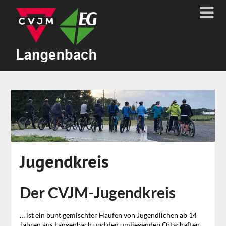
Jugendkreis
Der CVJM-Jugendkreis
… ist ein bunt gemischter Haufen von Jugendlichen ab 14
Jahren aus Langenbach und den umliegenden Ortschaften.