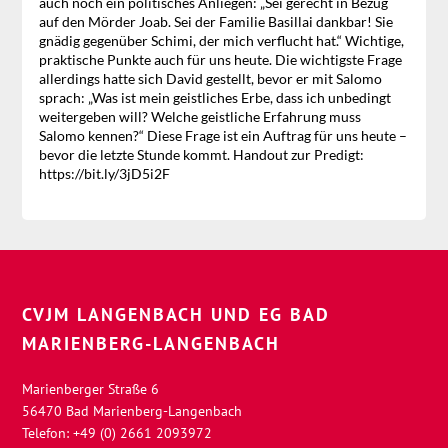
auch noch ein politisches Anliegen: „Sei gerecht in Bezug
auf den Mörder Joab. Sei der Familie Basillai dankbar! Sie
gnädig gegenüber Schimi, der mich verflucht hat.“ Wichtige,
praktische Punkte auch für uns heute. Die wichtigste Frage
allerdings hatte sich David gestellt, bevor er mit Salomo
sprach: „Was ist mein geistliches Erbe, dass ich unbedingt
weitergeben will? Welche geistliche Erfahrung muss
Salomo kennen?“ Diese Frage ist ein Auftrag für uns heute –
bevor die letzte Stunde kommt. Handout zur Predigt:
https://bit.ly/3jD5i2F
CVJM LANGENBACH UND EG BAD
MARIENBERG-LANGENBACH
Marienberger Straße 6
56470 Bad Marienberg-Langenbach
Telefon: +49 (0) 2661 2093972