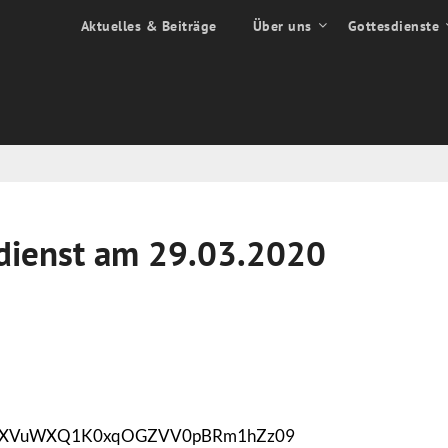
Aktuelles & Beiträge
Über uns
Gottesdienste
sdienst am 29.03.2020
kJGZXVuWXQ1K0xqOGZVV0pBRm1hZz09