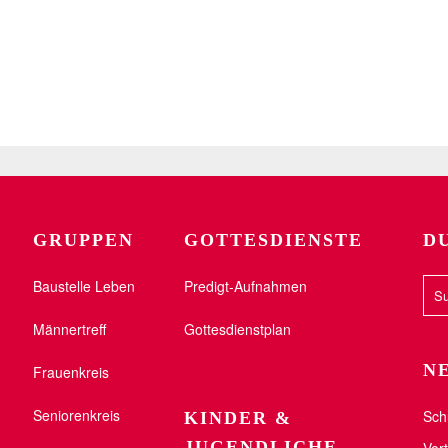
GRUPPEN
GOTTESDIENSTE
D
Baustelle Leben
Predigt-Aufnahmen
Männertreff
Gottesdienstplan
N
Frauenkreis
Seniorenkreis
Sch
KINDER &
JUGENDLICHE
Vor