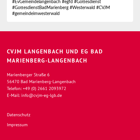
#EvGemeindelangenbach
#egfd
#Gottesdienst
#GottesdienstBadMarienberg
#Westerwald
#CVJM
#gemeindeimwesterwald
CVJM LANGENBACH UND EG BAD
MARIENBERG-LANGENBACH
Marienberger Straße 6
56470 Bad Marienberg-Langenbach
Telefon: +49 (0) 2661 2093972
E-Mail:
info@cvjm-eg-lgb.de
Datenschutz
Impressum