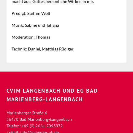
macht aus: Gottes persönliche Wirken in mir.
Predigt: Steffen Wolf
Musik: Sabine und Tatjana
Moderation: Thomas
Technik: Daniel, Matthias Rüdiger
CVJM LANGENBACH UND EG BAD
MARIENBERG-LANGENBACH
Marienberger Straße 6
56470 Bad Marienberg-Langenbach
Telefon: +49 (0) 2661 2093972
E-Mail:
info@cvjm-eg-lgb.de