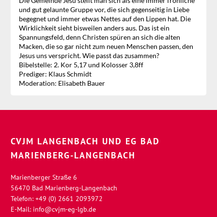
Die Gemeinde Jesu stellt man sich als eine immer fröhliche
und gut gelaunte Gruppe vor, die sich gegenseitig in Liebe
begegnet und immer etwas Nettes auf den Lippen hat. Die
Wirklichkeit sieht bisweilen anders aus. Das ist ein
Spannungsfeld, denn Christen spüren an sich die alten
Macken, die so gar nicht zum neuen Menschen passen, den
Jesus uns verspricht. Wie passt das zusammen?
Bibelstelle: 2. Kor 5,17 und Kolosser 3,8ff
Prediger: Klaus Schmidt
Moderation: Elisabeth Bauer
CVJM LANGENBACH UND EG BAD
MARIENBERG-LANGENBACH
Marienberger Straße 6
56470 Bad Marienberg-Langenbach
Telefon: +49 (0) 2661 2093972
E-Mail:
info@cvjm-eg-lgb.de