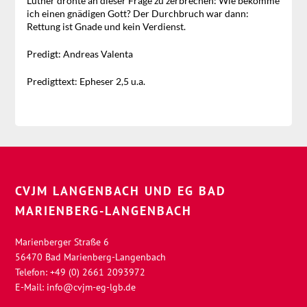
Luther drohte an dieser Frage zu zerbrechen: Wie bekomme
ich einen gnädigen Gott? Der Durchbruch war dann:
Rettung ist Gnade und kein Verdienst.
Predigt: Andreas Valenta
Predigttext: Epheser 2,5 u.a.
CVJM LANGENBACH UND EG BAD
MARIENBERG-LANGENBACH
Marienberger Straße 6
56470 Bad Marienberg-Langenbach
Telefon: +49 (0) 2661 2093972
E-Mail:
info@cvjm-eg-lgb.de