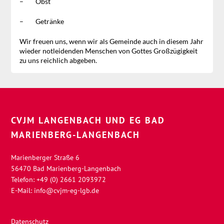
– Obst
– Getränke
Wir freuen uns, wenn wir als Gemeinde auch in diesem Jahr
wieder notleidenden Menschen von Gottes Großzügigkeit
zu uns reichlich abgeben.
CVJM LANGENBACH UND EG BAD
MARIENBERG-LANGENBACH
Marienberger Straße 6
56470 Bad Marienberg-Langenbach
Telefon: +49 (0) 2661 2093972
E-Mail:
info@cvjm-eg-lgb.de
Datenschutz