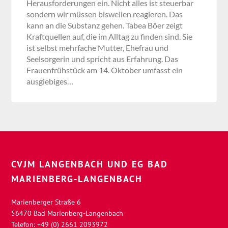
Herausforderungen ein. Nicht alles ist steuerbar
sondern wir müssen bisweilen reagieren. Das
kann an die Substanz gehen. Tabea Böer zeigt
Kraftquellen auf, die im Alltag zu finden sind. Sie
ist selbst mehrfache Mutter, Ehefrau und
Seelsorgerin und spricht aus Erfahrung. Das
Frauenfrühstück am 14. Oktober umfasst ein
ausgiebiges…
CVJM LANGENBACH UND EG BAD
MARIENBERG-LANGENBACH
Marienberger Straße 6
56470 Bad Marienberg-Langenbach
Telefon: +49 (0) 2661 2093972